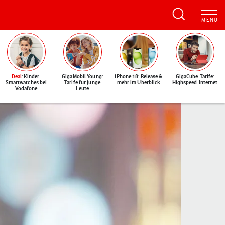
Deal
: Kinder-
GigaMobil Young:
iPhone 18: Release &
GigaCube-Tarife:
Smartwatches bei
Tarife für junge
mehr im Überblick
Highspeed-Internet
Vodafone
Leute