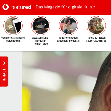
Das Magazin für digitale Kultur
Vodafone: SIM-Karte
Alle Samsung-
Vodafone-Router
Handy auf Raten
freischalten
Handys in
tauschen: So geht's
kaufen: Alle Infos
Reihenfolge
INHALT