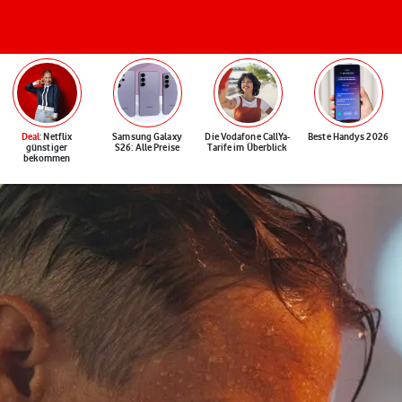
Deal
: Netflix
Samsung Galaxy
Die Vodafone CallYa-
Beste Handys 2026
günstiger
S26: Alle Preise
Tarife im Überblick
bekommen