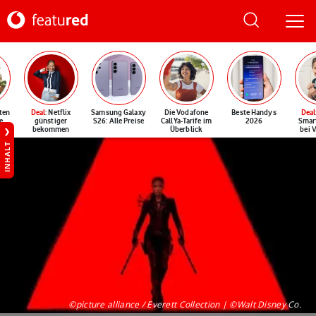
ten
Deal
: Netflix
Samsung Galaxy
Die Vodafone
Beste Handys
Deal
e
günstiger
S26: Alle Preise
CallYa-Tarife im
2026
Smar
bekommen
Überblick
bei 
INHALT
©picture alliance / Everett Collection | ©Walt Disney Co.