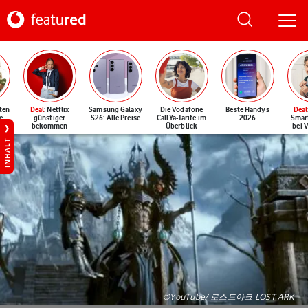
ten
Deal
: Netflix
Samsung Galaxy
Die Vodafone
Beste Handys
Deal
e
günstiger
S26: Alle Preise
CallYa-Tarife im
2026
Smar
bekommen
Überblick
bei 
INHALT
©YouTube/ 로스트아크 LOST ARK