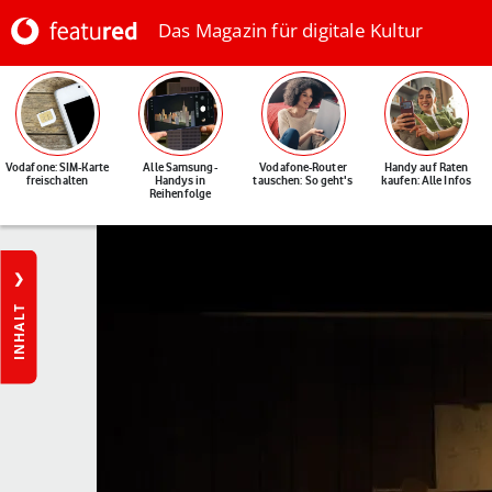
Das Magazin für digitale Kultur
Vodafone: SIM-Karte
Alle Samsung-
Vodafone-Router
Handy auf Raten
freischalten
Handys in
tauschen: So geht's
kaufen: Alle Infos
Reihenfolge
INHALT