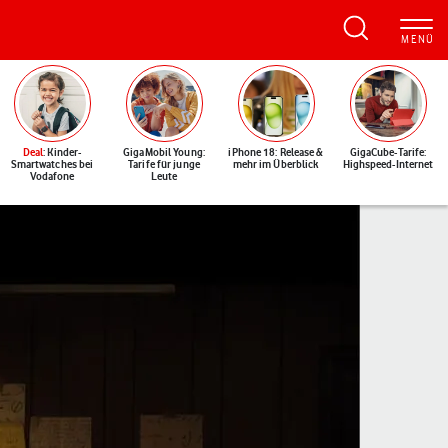
Deal
: Kinder-
GigaMobil Young:
iPhone 18: Release &
GigaCube-Tarife:
Smartwatches bei
Tarife für junge
mehr im Überblick
Highspeed-Internet
Vodafone
Leute