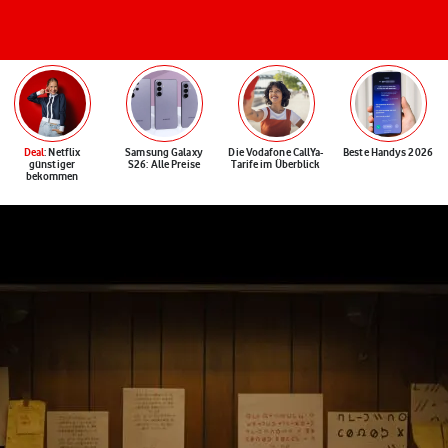
Deal
: Netflix
Samsung Galaxy
Die Vodafone CallYa-
Beste Handys 2026
günstiger
S26: Alle Preise
Tarife im Überblick
bekommen