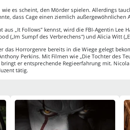
 wie es scheint, den Mörder spielen. Allerdings tauch
nnte, dass Cage einen ziemlich außergewöhnlichen Au
t aus „It Follows” kennst, wird die FBI-Agentin Lee H
ood („Im Sumpf des Verbrechens“) und Alicia Witt („E
er das Horrorgenre bereits in die Wiege gelegt beko
nthony Perkins. Mit Filmen wie „Die Tochter des Teu
 bringt er entsprechende Regieerfahrung mit. Nicola
zent tätig.