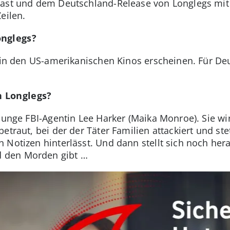
Cast und dem Deutschland-Release von Longlegs mi
eilen.
onglegs?
4 in den US-amerikanischen Kinos erscheinen. Für De
n Longlegs?
 junge FBI-Agentin Lee Harker (Maika Monroe). Sie w
betraut, bei der der Täter Familien attackiert und st
 Notizen hinterlässt. Und dann stellt sich noch her
 den Morden gibt …