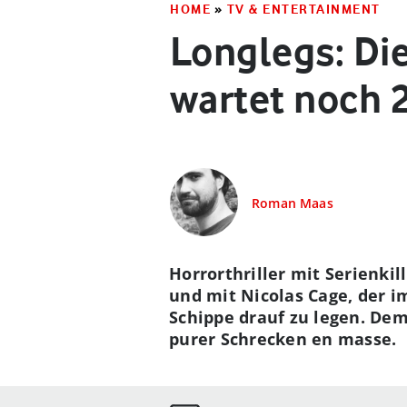
HOME
»
TV & ENTERTAINMENT
Longlegs: Die
wartet noch 
Roman Maas
Horrorthriller mit Serienkil
und mit Nicolas Cage, der 
Schippe drauf zu legen. De
purer Schrecken en masse.