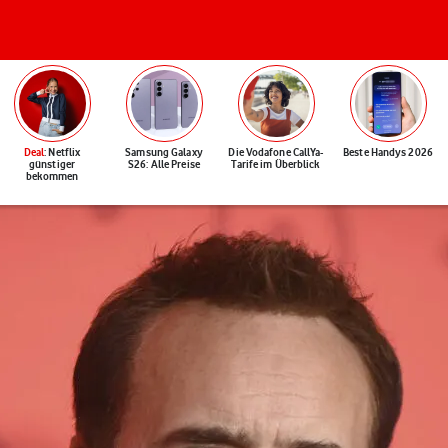
Deal
: Netflix
Samsung Galaxy
Die Vodafone CallYa-
Beste Handys 2026
günstiger
S26: Alle Preise
Tarife im Überblick
bekommen