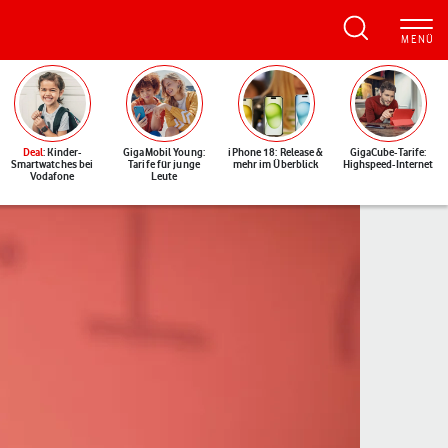
Deal
: Kinder-
GigaMobil Young:
iPhone 18: Release &
GigaCube-Tarife:
Smartwatches bei
Tarife für junge
mehr im Überblick
Highspeed-Internet
Vodafone
Leute