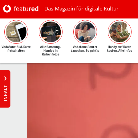
Das Magazin für digitale Kultur
Vodafone: SIM-Karte
Alle Samsung-
Vodafone-Router
Handy auf Raten
freischalten
Handys in
tauschen: So geht's
kaufen: Alle Infos
Reihenfolge
INHALT