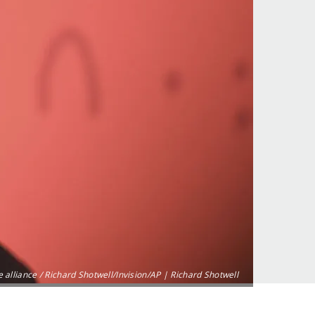
 alliance / Richard Shotwell/Invision/AP | Richard Shotwell