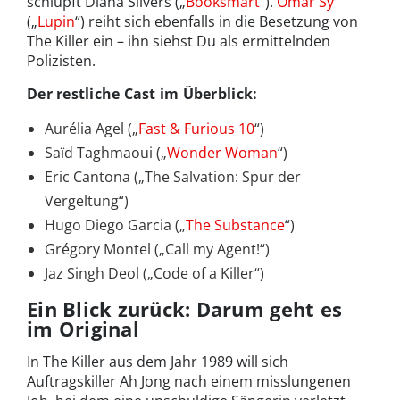
schlüpft Diana Silvers („
Booksmart
“).
Omar Sy
(„
Lupin
“) reiht sich ebenfalls in die Besetzung von
The Killer ein – ihn siehst Du als ermittelnden
Polizisten.
Der restliche Cast im Überblick:
Aurélia Agel („
Fast & Furious 10
“)
Saïd Taghmaoui („
Wonder Woman
“)
Eric Cantona („The Salvation: Spur der
Vergeltung“)
Hugo Diego Garcia („
The Substance
“)
Grégory Montel („Call my Agent!“)
Jaz Singh Deol („Code of a Killer“)
Ein Blick zurück: Darum geht es
im Original
In The Killer aus dem Jahr 1989 will sich
Auftragskiller Ah Jong nach einem misslungenen