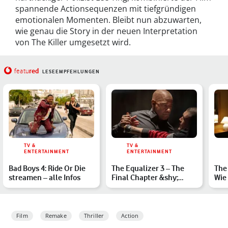
spannende Actionsequenzen mit tiefgründigen
emotionalen Momenten. Bleibt nun abzuwarten,
wie genau die Story in der neuen Interpretation
von The Killer umgesetzt wird.
red
featu
LESEEMPFEHLUNGEN
TV &
TV &
ENTERTAINMENT
ENTERTAINMENT
Bad Boys 4: Ride Or Die
The Equalizer 3 – The
The 
streamen – alle Infos
Final Chapter &shy;
Wie
Kritik: Kommt ein Auftr…
auf
Film
Remake
Thriller
Action