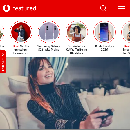
ten
Deal
: Netflix
Samsung Galaxy
Die Vodafone
Beste Handys
Deal
e
günstiger
S26: Alle Preise
CallYa-Tarife im
2026
Smar
bekommen
Überblick
bei 
INHALT