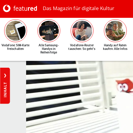
Das Magazin für digitale Kultur
Vodafone: SIM-Karte
Alle Samsung-
Vodafone-Router
Handy auf Raten
freischalten
Handys in
tauschen: So geht's
kaufen: Alle Infos
Reihenfolge
INHALT