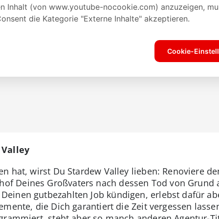
 Valley
n hat, wirst Du Stardew Valley lieben: Renoviere d
f Deines Großvaters nach dessen Tod von Grund au
einen gutbezahlten Job kündigen, erlebst dafür abe
emente, die Dich garantiert die Zeit vergessen lass
grammiert, steht aber so manch anderen Agentur-Tit