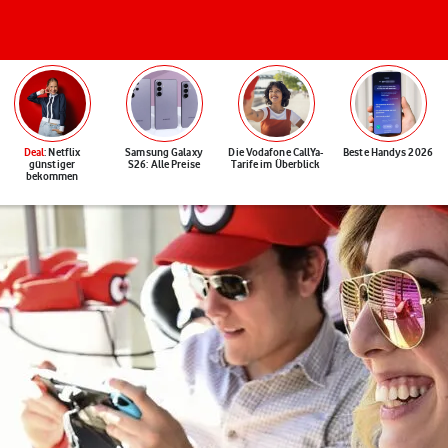
Deal
: Netflix
Samsung Galaxy
Die Vodafone CallYa-
Beste Handys 2026
günstiger
S26: Alle Preise
Tarife im Überblick
bekommen