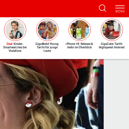
Deal
: Kinder-
GigaMobil Young:
iPhone 18: Release &
GigaCube-Tarife:
Smartwatches bei
Tarife für junge
mehr im Überblick
Highspeed-Internet
Vodafone
Leute