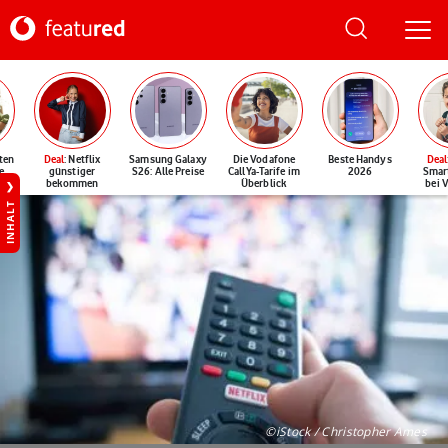
ten
Deal
: Netflix
Samsung Galaxy
Die Vodafone
Beste Handys
Deal
e
günstiger
S26: Alle Preise
CallYa-Tarife im
2026
Smar
bekommen
Überblick
bei 
INHALT
©iStock / Christopher Ames