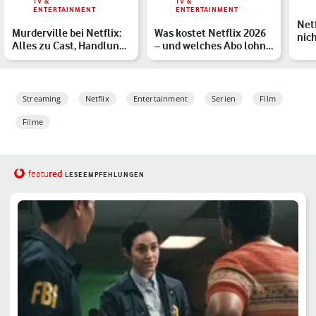
TV &
TV &
ENTERTAINMENT
ENTERTAINMENT
Net
Murderville bei Netflix:
Was kostet Netflix 2026
nic
Alles zu Cast, Handlung
– und welches Abo lohnt
Lös
und den Chancen …
sich?
Streaming
Netflix
Entertainment
Serien
Film
Filme
red
featu
LESEEMPFEHLUNGEN