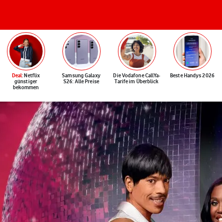
Deal
: Netflix
Samsung Galaxy
Die Vodafone CallYa-
Beste Handys 2026
günstiger
S26: Alle Preise
Tarife im Überblick
bekommen