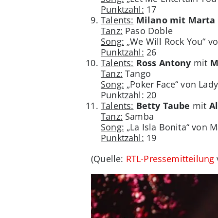
Punktzahl:
17
Talents:
Milano mit Marta
Tanz:
Paso Doble
Song:
„We Will Rock You“ vo
Punktzahl:
26
Talents:
Ross Antony
mit
M
Tanz:
Tango
Song:
„Poker Face“ von Lad
Punktzahl:
20
Talents:
Betty Taube
mit
A
Tanz:
Samba
Song:
„La Isla Bonita“ von 
Punktzahl:
19
(Quelle:
RTL-Pressemitteilung