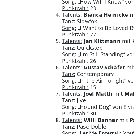
Song:
„How Will I Know“ vo
Punktzahl:
23
Talents:
Bianca Heinicke
m
Tanz:
Slowfox
Song:
„I Want to Be Loved B
Punktzahl:
22
Talents:
Jan Kittmann
mit
Tanz:
Quickstep
Song:
„I'm Still Standing“ vo
Punktzahl:
26
Talents:
Gustav Schäfer
mi
Tanz:
Contemporary
Song:
„In the Air Tonight“ vo
Punktzahl:
15
Talents:
Joel Mattli
mit
Ma
Tanz:
Jive
Song:
„Hound Dog“ von Elvis
Punktzahl:
30
Talents:
Willi Banner
mit
P
Tanz:
Paso Doble
Song:
„Let Me Entertain You