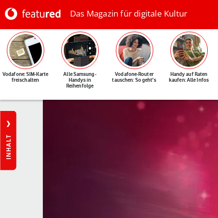
Das Magazin für digitale Kultur
Vodafone: SIM-Karte
Alle Samsung-
Vodafone-Router
Handy auf Raten
freischalten
Handys in
tauschen: So geht's
kaufen: Alle Infos
Reihenfolge
INHALT