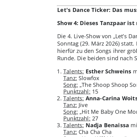
Let's Dance Ticker: Das mu
Show 4: Dieses Tanzpaar ist 
Die 4. Live-Show von „Let’s Da
Sonntag (29. März 2026) statt
hierfür zu den Songs ihrer gr
Runde. Die beiden sind nach 
Talents:
Esther Schweins
m
Tanz:
Slowfox
Song:
„The Shoop Shoop So
Punktzahl:
15
Talents:
Anna-Carina Woit
Tanz:
Jive
Song:
„Hit Me Baby One Mor
Punktzahl:
27
Talents:
Nadja Benaissa
m
Tanz:
Cha Cha Cha