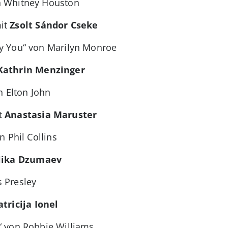
n Whitney Houston
it
Zsolt Sándor Cseke
y You“ von Marilyn Monroe
Kathrin Menzinger
n Elton John
t
Anastasia Maruster
n Phil Collins
lika Dzumaev
 Presley
atricija Ionel
“ von Robbie Williams