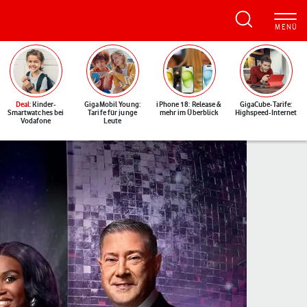
Deal
: Kinder-
GigaMobil Young:
iPhone 18: Release &
GigaCube-Tarife:
Smartwatches bei
Tarife für junge
mehr im Überblick
Highspeed-Internet
Vodafone
Leute