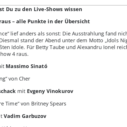
sst Du zu den Live-Shows wissen
raus – alle Punkte in der Übersicht
nce“ lief anders als sonst: Die Ausstrahlung fand ni
. Diesmal stand der Abend unter dem Motto „Idols Ni
ößten Idole. Für Betty Taube und
Alexandru Ionel reic
Show 4 raus.
it
Massimo Sinató
ng“ von Cher
schack
mit
Evgeny Vinokurov
e Time“ von Britney Spears
it
Vadim Garbuzov