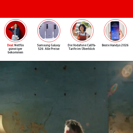
Deal
: Netflix
Samsung Galaxy
Die Vodafone CallYa-
Beste Handys 2026
günstiger
S26: Alle Preise
Tarife im Überblick
bekommen