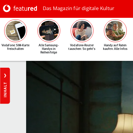
Das Magazin für digitale Kultur
Vodafone: SIM-Karte
Alle Samsung-
Vodafone-Router
Handy auf Raten
freischalten
Handys in
tauschen: So geht's
kaufen: Alle Infos
Reihenfolge
INHALT