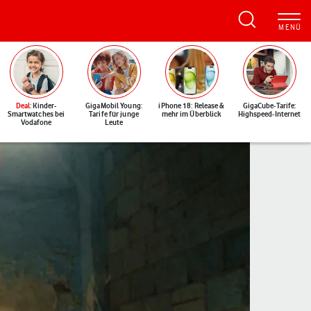
Deal
: Kinder-
GigaMobil Young:
iPhone 18: Release &
GigaCube-Tarife:
Smartwatches bei
Tarife für junge
mehr im Überblick
Highspeed-Internet
Vodafone
Leute