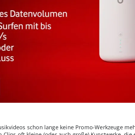
sikvideos schon lange keine Promo-Werkzeuge mehr 
n Clips oft kleine (oder auch große) Kunstwerke, die 