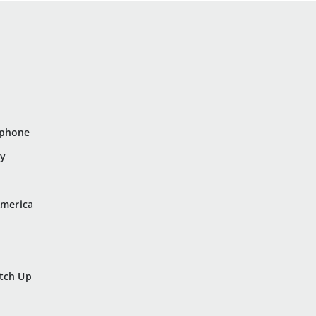
ephone
dy
America
itch Up