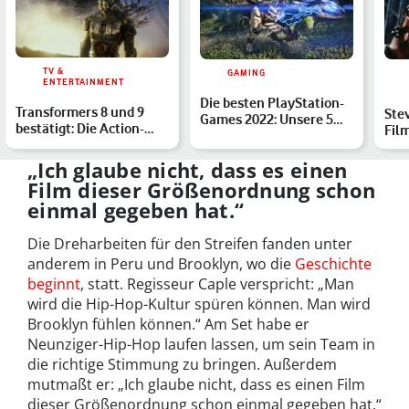
TV &
GAMING
ENTERTAINMENT
Die besten PlayStation-
Transformers 8 und 9
Ste
Games 2022: Unsere 5
bestätigt: Die Action-
Fil
Highlights für die So…
Filmreihe wächst weite…
Mag
„Ich glaube nicht, dass es einen
Film dieser Größenordnung schon
einmal gegeben hat.“
Die Dreharbeiten für den Streifen fanden unter
anderem in Peru und Brooklyn, wo die
Geschichte
beginnt
, statt. Regisseur Caple verspricht: „Man
wird die Hip-Hop-Kultur spüren können. Man wird
Brooklyn fühlen können.“ Am Set habe er
Neunziger-Hip-Hop laufen lassen, um sein Team in
die richtige Stimmung zu bringen. Außerdem
mutmaßt er: „Ich glaube nicht, dass es einen Film
dieser Größenordnung schon einmal gegeben hat.“