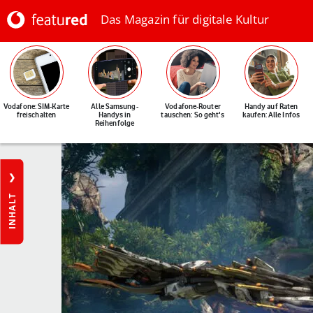
Das Magazin für digitale Kultur
Vodafone: SIM-Karte
Alle Samsung-
Vodafone-Router
Handy auf Raten
freischalten
Handys in
tauschen: So geht's
kaufen: Alle Infos
Reihenfolge
INHALT