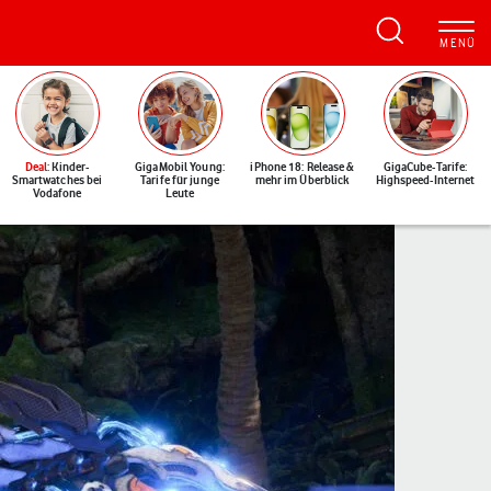
Deal
: Kinder-
GigaMobil Young:
iPhone 18: Release &
GigaCube-Tarife:
Smartwatches bei
Tarife für junge
mehr im Überblick
Highspeed-Internet
Vodafone
Leute