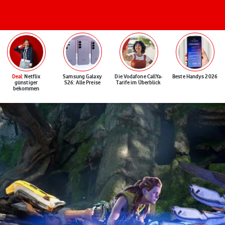
Deal
: Netflix
Samsung Galaxy
Die Vodafone CallYa-
Beste Handys 2026
günstiger
S26: Alle Preise
Tarife im Überblick
bekommen