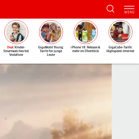
Deal
: Kinder-
GigaMobil Young:
iPhone 18: Release &
GigaCube-Tarife:
Smartwatches bei
Tarife für junge
mehr im Überblick
Highspeed-Internet
Vodafone
Leute