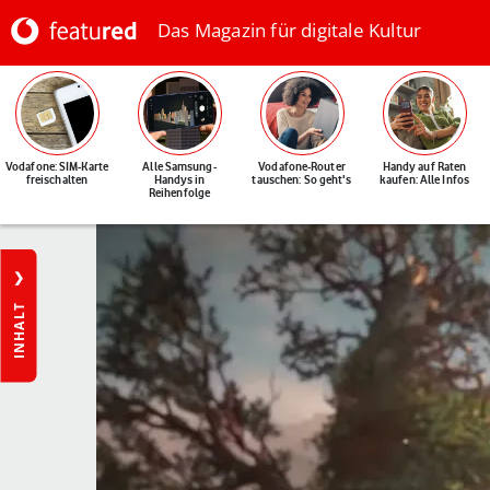
Das Magazin für digitale Kultur
Vodafone: SIM-Karte
Alle Samsung-
Vodafone-Router
Handy auf Raten
freischalten
Handys in
tauschen: So geht's
kaufen: Alle Infos
Reihenfolge
INHALT