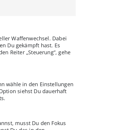
neller Waffenwechsel. Dabei
en Du gekämpft hast. Es
den Reiter „Steuerung“, gehe
n wähle in den Einstellungen
 Option siehst Du dauerhaft
ts.
kannst, musst Du den Fokus
nnst Du das in den