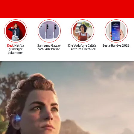
Deal
: Netflix
Samsung Galaxy
Die Vodafone CallYa-
Beste Handys 2026
günstiger
S26: Alle Preise
Tarife im Überblick
bekommen