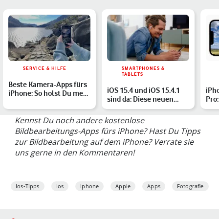
SERVICE & HILFE
SMARTPHONES &
TABLETS
Beste Kamera-Apps fürs
iOS 15.4 und iOS 15.4.1
iPh
iPhone: So holst Du mehr
sind da: Diese neuen
Pro
aus Deinen Fotos …
Features erwarten Di…
pass
Kennst Du noch andere kostenlose
Bildbearbeitungs-Apps fürs iPhone? Hast Du Tipps
zur Bildbearbeitung auf dem iPhone? Verrate sie
uns gerne in den Kommentaren!
Ios-Tipps
Ios
Iphone
Apple
Apps
Fotografie