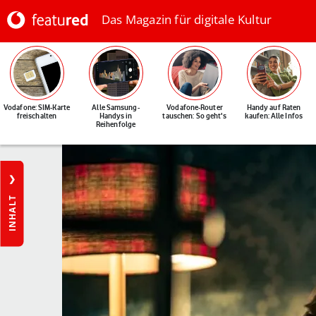
Das Magazin für digitale Kultur
Vodafone: SIM-Karte
Alle Samsung-
Vodafone-Router
Handy auf Raten
freischalten
Handys in
tauschen: So geht's
kaufen: Alle Infos
Reihenfolge
INHALT