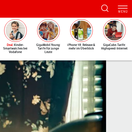
Deal
: Kinder-
GigaMobil Young:
iPhone 18: Release &
GigaCube-Tarife:
Smartwatches bei
Tarife für junge
mehr im Überblick
Highspeed-Internet
Vodafone
Leute