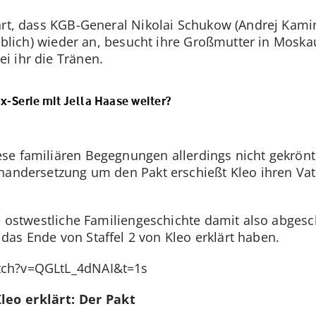
rt, dass KGB-General Nikolai Schukow (Andrej Kaminsk
ieblich) wieder an, besucht ihre Großmutter in Moskau
i ihr die Tränen.
ix-Serie mit Jella Haase weiter?
e familiären Begegnungen allerdings nicht gekrönt.
nandersetzung um den Pakt erschießt Kleo ihren Vate
de ostwestliche Familiengeschichte damit also abgesc
as Ende von Staffel 2 von Kleo erklärt haben.
tch?v=QGLtL_4dNAI&t=1s
leo erklärt: Der Pakt