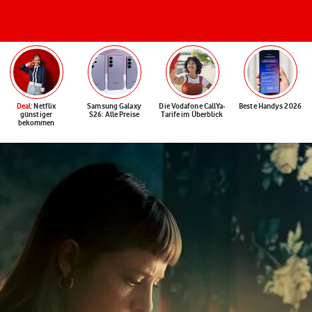
Deal
: Netflix
Samsung Galaxy
Die Vodafone CallYa-
Beste Handys 2026
günstiger
S26: Alle Preise
Tarife im Überblick
bekommen