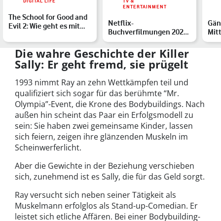
DIGITAL LIFE
TV &
ENTERTAINMENT
The School for Good and
Netflix-
Gän
Evil 2: Wie geht es mit
Buchverfilmungen 2026:
Mit
Agatha und Sophie…
Die Highlights im
der 
Überblick
Die wahre Geschichte der Killer
Sally: Er geht fremd, sie prügelt
1993 nimmt Ray an zehn Wettkämpfen teil und
qualifiziert sich sogar für das berühmte “Mr.
Olympia”-Event, die Krone des Bodybuildings. Nach
außen hin scheint das Paar ein Erfolgsmodell zu
sein: Sie haben zwei gemeinsame Kinder, lassen
sich feiern, zeigen ihre glänzenden Muskeln im
Scheinwerferlicht.
Aber die Gewichte in der Beziehung verschieben
sich, zunehmend ist es Sally, die für das Geld sorgt.
Ray versucht sich neben seiner Tätigkeit als
Muskelmann erfolglos als Stand-up-Comedian. Er
leistet sich etliche Affären. Bei einer Bodybuilding-