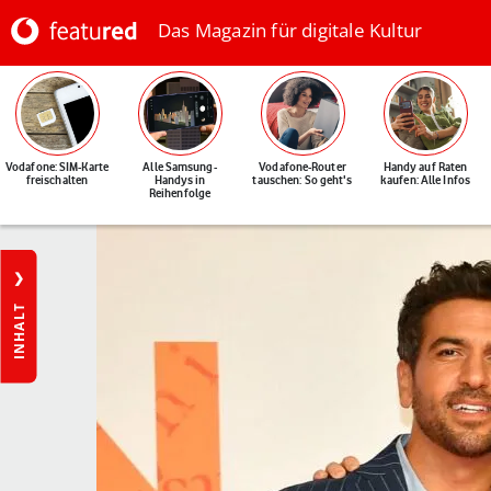
Das Magazin für digitale Kultur
Vodafone: SIM-Karte
Alle Samsung-
Vodafone-Router
Handy auf Raten
freischalten
Handys in
tauschen: So geht's
kaufen: Alle Infos
Reihenfolge
INHALT