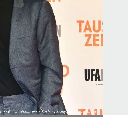
nce / Geisler-Fotopress | Barbara Insinger/Geisler-Fotopre