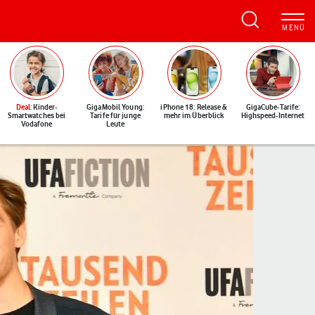
Deal
: Kinder-
GigaMobil Young:
iPhone 18: Release &
GigaCube-Tarife:
Smartwatches bei
Tarife für junge
mehr im Überblick
Highspeed-Internet
Vodafone
Leute