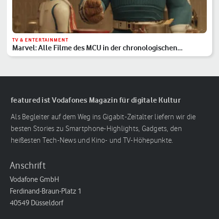
TV & ENTERTAINMENT
Marvel: Alle Filme des MCU in der chronologischen
Reihenfolge
featured ist Vodafones Magazin für digitale Kultur
Als Begleiter auf dem Weg ins Gigabit-Zeitalter liefern wir die
besten Stories zu Smartphone-Highlights, Gadgets, den
heißesten Tech-News und Kino- und TV-Höhepunkte.
Anschrift
Vodafone GmbH
Ferdinand-Braun-Platz 1
40549 Düsseldorf