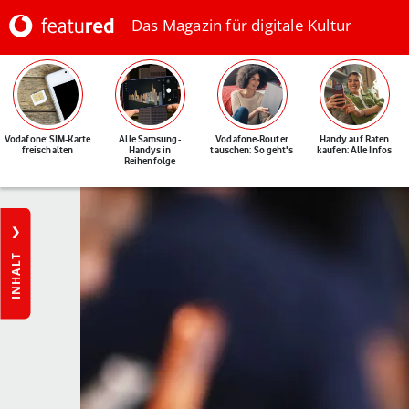
Das Magazin für digitale Kultur
Vodafone: SIM-Karte
Alle Samsung-
Vodafone-Router
Handy auf Raten
freischalten
Handys in
tauschen: So geht's
kaufen: Alle Infos
Reihenfolge
INHALT