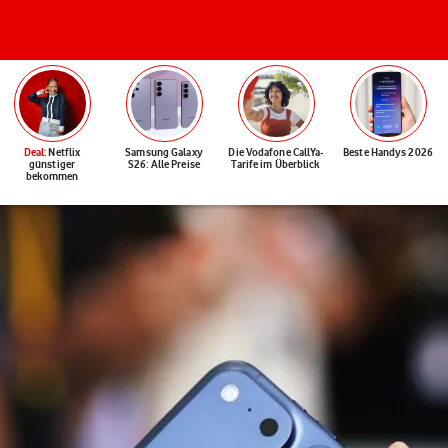
Deal
: Netflix
Samsung Galaxy
Die Vodafone CallYa-
Beste Handys 2026
günstiger
S26: Alle Preise
Tarife im Überblick
bekommen