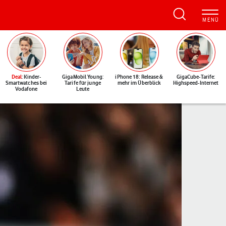
Deal
: Kinder-
GigaMobil Young:
iPhone 18: Release &
GigaCube-Tarife:
Smartwatches bei
Tarife für junge
mehr im Überblick
Highspeed-Internet
Vodafone
Leute