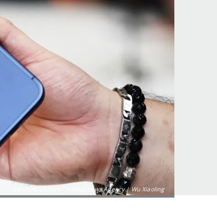
©picture alliance / Xinhua News Agency | Wu Xiaoling