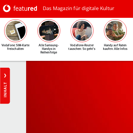
Das Magazin für digitale Kultur
Vodafone: SIM-Karte
Alle Samsung-
Vodafone-Router
Handy auf Raten
freischalten
Handys in
tauschen: So geht's
kaufen: Alle Infos
Reihenfolge
INHALT