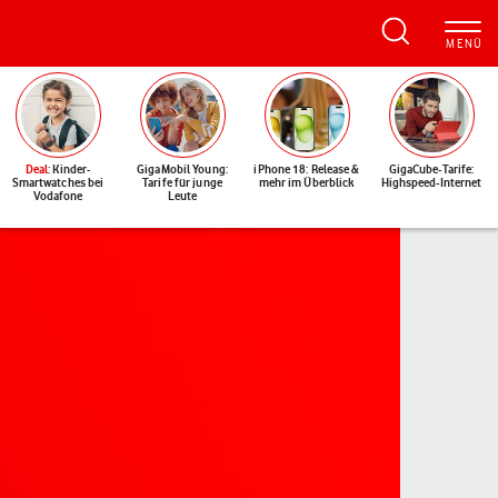
Deal
: Kinder-
GigaMobil Young:
iPhone 18: Release &
GigaCube-Tarife:
Smartwatches bei
Tarife für junge
mehr im Überblick
Highspeed-Internet
Vodafone
Leute