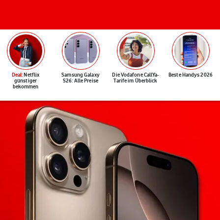
Deal
: Netflix
Samsung Galaxy
Die Vodafone CallYa-
Beste Handys 2026
günstiger
S26: Alle Preise
Tarife im Überblick
bekommen