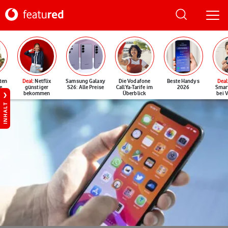
ten
Deal
: Netflix
Samsung Galaxy
Die Vodafone
Beste Handys
Deal
e
günstiger
S26: Alle Preise
CallYa-Tarife im
2026
Smar
bekommen
Überblick
bei 
INHALT