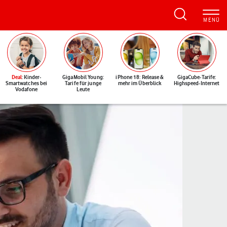
Deal
: Kinder-
GigaMobil Young:
iPhone 18: Release &
GigaCube-Tarife:
Smartwatches bei
Tarife für junge
mehr im Überblick
Highspeed-Internet
Vodafone
Leute