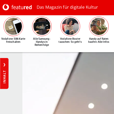
Das Magazin für digitale Kultur
Vodafone: SIM-Karte
Alle Samsung-
Vodafone-Router
Handy auf Raten
freischalten
Handys in
tauschen: So geht's
kaufen: Alle Infos
Reihenfolge
INHALT