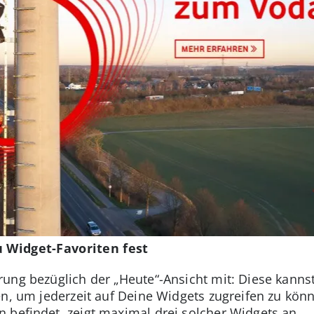
u Widget-Favoriten fest
ung bezüglich der „Heute“-Ansicht mit: Diese kann
n, um jederzeit auf Deine Widgets zugreifen zu könn
 befindet, zeigt maximal drei solcher Widgets an.