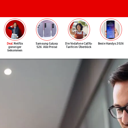
Deal
: Netflix
Samsung Galaxy
Die Vodafone CallYa-
Beste Handys 2026
günstiger
S26: Alle Preise
Tarife im Überblick
bekommen