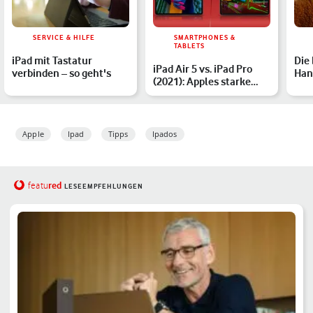
SERVICE & HILFE
SMARTPHONES &
TABLETS
iPad mit Tastatur
Die
iPad Air 5 vs. iPad Pro
verbinden – so geht's
Han
(2021): Apples starke
Sma
Tablets im Vergleic…
Pow
Apple
Ipad
Tipps
Ipados
red
featu
LESEEMPFEHLUNGEN