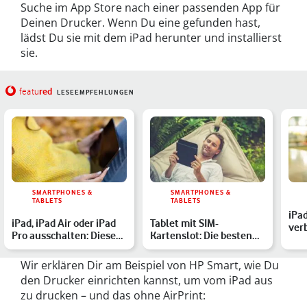
Suche im App Store nach einer passenden App für
Deinen Drucker. Wenn Du eine gefunden hast,
lädst Du sie mit dem iPad herunter und installierst
sie.
red
featu
LESEEMPFEHLUNGEN
SMARTPHONES &
SMARTPHONES &
TABLETS
TABLETS
iPa
iPad, iPad Air oder iPad
Tablet mit SIM-
ver
Pro ausschalten: Diese
Kartenslot: Die besten
Optionen hast Du
Modelle für 2022
Wir erklären Dir am Beispiel von HP Smart, wie Du
den Drucker einrichten kannst, um vom iPad aus
zu drucken – und das ohne AirPrint: