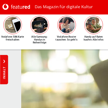
Das Magazin für digitale Kultur
Vodafone: SIM-Karte
Alle Samsung-
Vodafone-Router
Handy auf Raten
freischalten
Handys in
tauschen: So geht's
kaufen: Alle Infos
Reihenfolge
INHALT