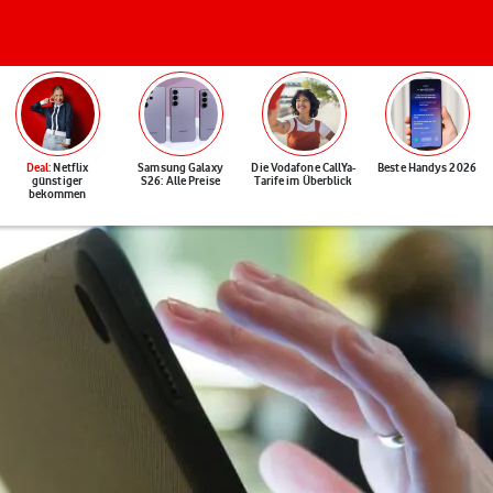
Deal
: Netflix
Samsung Galaxy
Die Vodafone CallYa-
Beste Handys 2026
günstiger
S26: Alle Preise
Tarife im Überblick
bekommen