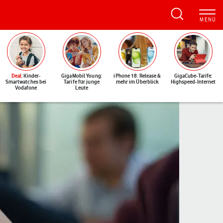
Deal
: Kinder-
GigaMobil Young:
iPhone 18: Release &
GigaCube-Tarife:
Smartwatches bei
Tarife für junge
mehr im Überblick
Highspeed-Internet
Vodafone
Leute