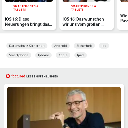
SMARTPHONES &
SMARTPHONES &
TABLETS
TABLETS
Wie 
iOS 16: Diese
iOS 16: Das wünschen
Pas
Neuerungen bringt das
wir uns vom großen
zu 
Update auf Dein iPhone
iPhone-Update
Datenschutz-Sicherheit
Android
Sicherheit
Ios
Smartphone
Iphone
Apple
Ipad
red
featu
LESEEMPFEHLUNGEN