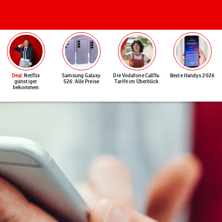
Deal
: Netflix
Samsung Galaxy
Die Vodafone CallYa-
Beste Handys 2026
günstiger
S26: Alle Preise
Tarife im Überblick
bekommen