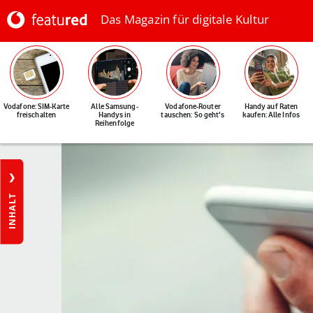
Das Magazin für digitale Kultur
Vodafone: SIM-Karte
Alle Samsung-
Vodafone-Router
Handy auf Raten
freischalten
Handys in
tauschen: So geht's
kaufen: Alle Infos
Reihenfolge
INHALT