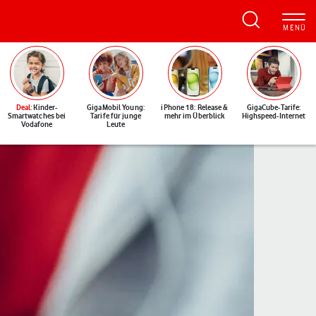
Deal
: Kinder-
GigaMobil Young:
iPhone 18: Release &
GigaCube-Tarife:
Smartwatches bei
Tarife für junge
mehr im Überblick
Highspeed-Internet
Vodafone
Leute