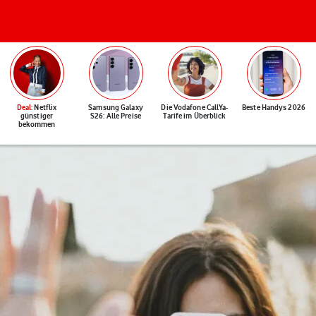
Deal
: Netflix
Samsung Galaxy
Die Vodafone CallYa-
Beste Handys 2026
günstiger
S26: Alle Preise
Tarife im Überblick
bekommen