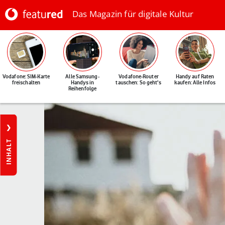
Das Magazin für digitale Kultur
Vodafone: SIM-Karte
Alle Samsung-
Vodafone-Router
Handy auf Raten
freischalten
Handys in
tauschen: So geht's
kaufen: Alle Infos
Reihenfolge
INHALT