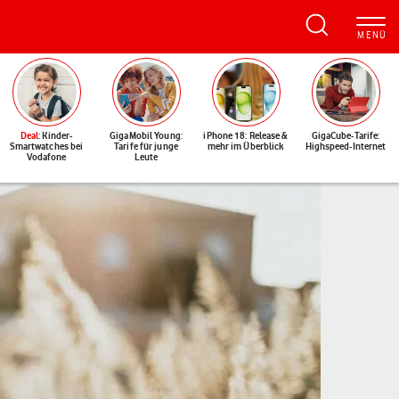
Deal
: Kinder-
GigaMobil Young:
iPhone 18: Release &
GigaCube-Tarife:
Smartwatches bei
Tarife für junge
mehr im Überblick
Highspeed-Internet
Vodafone
Leute