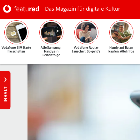
Das Magazin für digitale Kultur
Vodafone: SIM-Karte
Alle Samsung-
Vodafone-Router
Handy auf Raten
freischalten
Handys in
tauschen: So geht's
kaufen: Alle Infos
Reihenfolge
INHALT