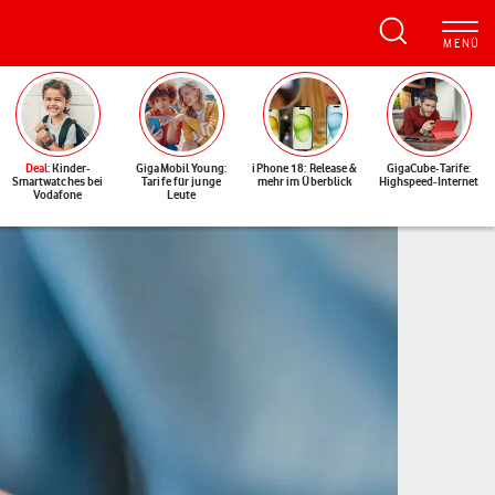
Deal
: Kinder-
GigaMobil Young:
iPhone 18: Release &
GigaCube-Tarife:
Smartwatches bei
Tarife für junge
mehr im Überblick
Highspeed-Internet
Vodafone
Leute