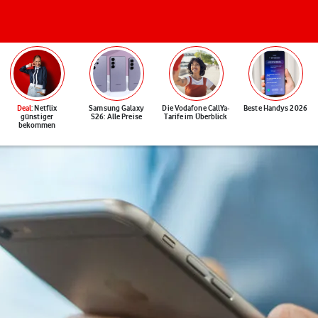
Deal
: Netflix
Samsung Galaxy
Die Vodafone CallYa-
Beste Handys 2026
günstiger
S26: Alle Preise
Tarife im Überblick
bekommen