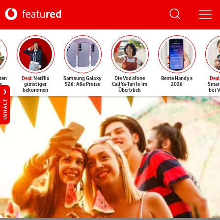
ten
Deal
: Netflix
Samsung Galaxy
Die Vodafone
Beste Handys
Deal
e
günstiger
S26: Alle Preise
CallYa-Tarife im
2026
Smar
bekommen
Überblick
bei 
INHALT