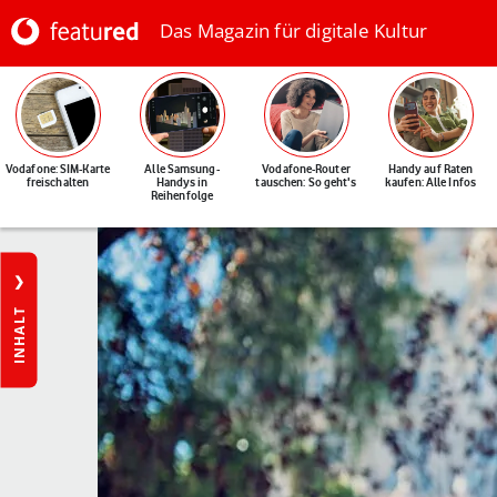
Das Magazin für digitale Kultur
Vodafone: SIM-Karte
Alle Samsung-
Vodafone-Router
Handy auf Raten
freischalten
Handys in
tauschen: So geht's
kaufen: Alle Infos
Reihenfolge
INHALT