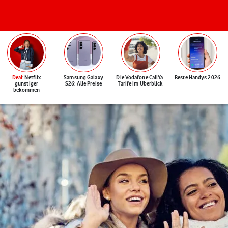
Deal
: Netflix
Samsung Galaxy
Die Vodafone CallYa-
Beste Handys 2026
günstiger
S26: Alle Preise
Tarife im Überblick
bekommen