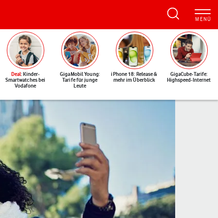
Deal
: Kinder-
GigaMobil Young:
iPhone 18: Release &
GigaCube-Tarife:
Smartwatches bei
Tarife für junge
mehr im Überblick
Highspeed-Internet
Vodafone
Leute