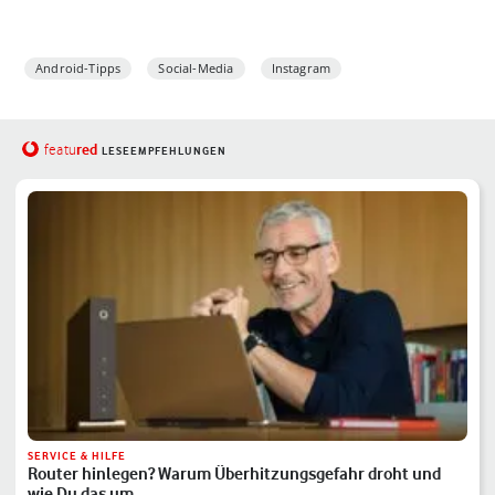
Android-Tipps
Social-Media
Instagram
red
featu
LESEEMPFEHLUNGEN
SERVICE & HILFE
Router hinlegen? Warum Überhitzungsgefahr droht und
wie Du das um…