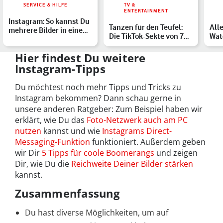
SERVICE & HILFE
TV &
ENTERTAINMENT
Instagram: So kannst Du
Tanzen für den Teufel:
Alle
mehrere Bilder in einem
Die TikTok-Sekte von 7M
Wat
Post oder einer S…
– Die wahre Geschi…
Wat
Hier findest Du weitere
Instagram-Tipps
Du möchtest noch mehr Tipps und Tricks zu
Instagram bekommen? Dann schau gerne in
unsere anderen Ratgeber: Zum Beispiel haben wir
erklärt, wie Du das
Foto-Netzwerk auch am PC
nutzen
kannst und wie
Instagrams Direct-
Messaging-Funktion
funktioniert. Außerdem geben
wir Dir
5 Tipps für coole Boomerangs
und zeigen
Dir, wie Du die
Reichweite Deiner Bilder stärken
kannst.
Zusammenfassung
Du hast diverse Möglichkeiten, um auf