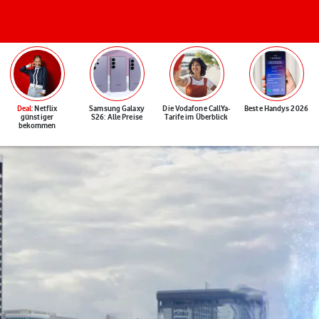
Deal
: Netflix
Samsung Galaxy
Die Vodafone CallYa-
Beste Handys 2026
günstiger
S26: Alle Preise
Tarife im Überblick
bekommen