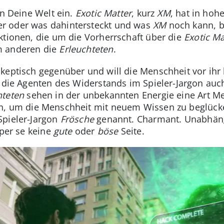
in Deine Welt ein.
Exotic Matter
, kurz
XM
, hat in hoh
r oder was dahintersteckt und was
XM
noch kann, b
ktionen, die um die Vorherrschaft über die
Exotic Ma
 anderen die
Erleuchteten
.
keptisch gegenüber und will die Menschheit vor ihr 
b die Agenten des Widerstands im Spieler-Jargon auc
hteten
sehen in der unbekannten Energie eine Art Me
, um die Menschheit mit neuem Wissen zu beglücke
Spieler-Jargon
Frösche
genannt. Charmant. Unabhängi
 per se keine
gute
oder
böse
Seite.