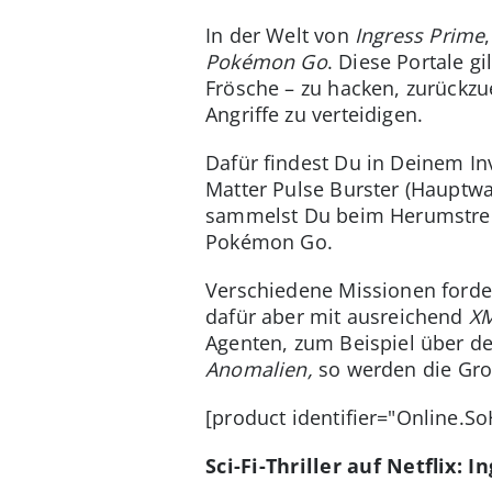
In der Welt von
Ingress Prime
Pokémon Go
. Diese Portale g
Frösche – zu hacken, zurückzu
Angriffe zu verteidigen.
Dafür findest Du in Deinem Inv
Matter Pulse Burster (Hauptwa
sammelst Du beim Herumstreif
Pokémon Go.
Verschiedene Missionen forde
dafür aber mit ausreichend
X
Agenten, zum Beispiel über de
Anomalien,
so werden die Gr
[product identifier="Online.S
Sci-Fi-Thriller auf Netflix: 