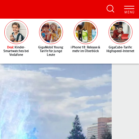
Deal
: Kinder-
GigaMobil Young:
iPhone 18: Release &
GigaCube-Tarife:
Smartwatches bei
Tarife für junge
mehr im Überblick
Highspeed-Internet
Vodafone
Leute