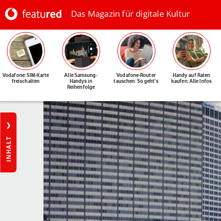
Das Magazin für digitale Kultur
Vodafone: SIM-Karte
Alle Samsung-
Vodafone-Router
Handy auf Raten
freischalten
Handys in
tauschen: So geht's
kaufen: Alle Infos
Reihenfolge
INHALT