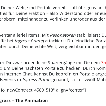
, Deiner Welt, sind Portale verteilt – oft übrigens an
ilt es für Deine Fraktion – also Widerstand oder Erl
erobern, miteinander zu verlinken und/oder aus der
entar allerlei Items. Mit
Resonatoren
stabilisierst D
ffe bei
Ingress Prime
) attackierst Du feindliche Por
en durch Deine echte Welt, vergleichbar mit den 
rn Dir zwar ordentliche Spaziergänge mit Deinem
S
M
, um Deine nächsten Portale zu hacken. Durch Ko
n internen Chat, kannst Du koordiniert Portale ang
oßevents in
Ingress Prime
genannt, soll es zwölf Mal
oHo_newContract_4589_513" align="center"]
Ingress – The Animation