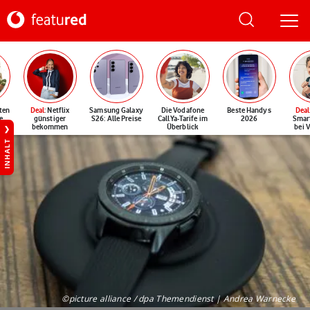
ten
Deal
: Netflix
Samsung Galaxy
Die Vodafone
Beste Handys
Deal
e
günstiger
S26: Alle Preise
CallYa-Tarife im
2026
Smar
bekommen
Überblick
bei 
INHALT
©picture alliance / dpa Themendienst | Andrea Warnecke