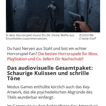
In dem Horrorspiel musst Du Dir Deine Waffe aus
©2020 We
Einzelteilen zusammensetzen.
Create Stuff
Du hast Nerven aus Stahl und bist ein echter
Horrorspiel-Fan?
Die besten Horrorspiele für Xbox,
PlayStation und Co. liefern Dir Nachschub!
!
Das audiovisuelle Gesamtpaket:
Schaurige Kulissen und schrille
Töne
Modus Games enthüllte kürzlich auch das Key-
Artwork, das die psychedelischen Abgründe des
Titels wunderbar einfängt:
Im Gegensatz zu dem farbkräftigen Key-Artwork ist