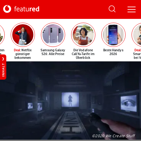
ten
Deal
: Netflix
Samsung Galaxy
Die Vodafone
Beste Handys
Deal
e
günstiger
S26: Alle Preise
CallYa-Tarife im
2026
Smar
bekommen
Überblick
bei 
INHALT
©2020 We Create Stuff