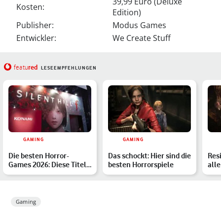
39,99 Euro (Deluxe
Kosten:
Edition)
Publisher:
Modus Games
Entwickler:
We Create Stuff
red
featu
LESEEMPFEHLUNGEN
GAMING
GAMING
Die besten Horror-
Das schockt: Hier sind die
Resi
Games 2026: Diese Titel
besten Horrorspiele
alle
musst Du kennen
Sch
Gaming