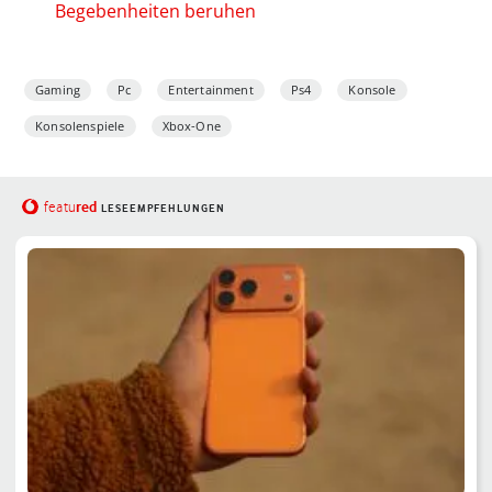
Begebenheiten beruhen
Gaming
Pc
Entertainment
Ps4
Konsole
Konsolenspiele
Xbox-One
red
featu
LESEEMPFEHLUNGEN