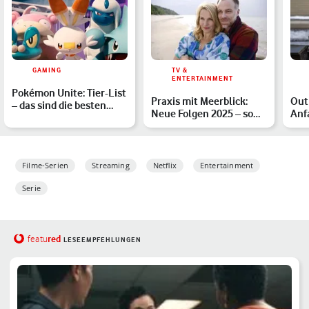
GAMING
TV &
ENTERTAINMENT
Pokémon Unite: Tier-List
Praxis mit Meerblick:
Outl
– das sind die besten
Neue Folgen 2025 – so
Anf
Pokémon im Ranking
geht die ARD-Serie we…
Fin
Filme-Serien
Streaming
Netflix
Entertainment
Serie
red
featu
LESEEMPFEHLUNGEN