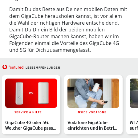
Damit Du das Beste aus Deinen mobilen Daten mit
dem GigaCube herausholen kannst, ist vor allem
die Wahl der richtigen Hardware entscheidend.
Damit Du Dir ein Bild der beiden mobilen
GigaCube-Router machen kannst, haben wir im
Folgenden einmal die Vorteile des GigaCube 4G
und 5G für Dich zusammengefasst.
red
featu
LESEEMPFEHLUNGEN
SERVICE & HILFE
INSIDE VODAFONE
GigaCube 4G oder 5G:
Vodafone GigaCube
WLA
Welcher GigaCube passt
einrichten und in Betrieb
sur
zu Dir und wo sind di…
nehmen – in wenigen S…
Gig