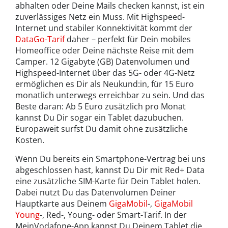
abhalten oder Deine Mails checken kannst, ist ein
zuverlässiges Netz ein Muss. Mit Highspeed-
Internet und stabiler Konnektivität kommt der
DataGo-Tarif
daher – perfekt für Dein mobiles
Homeoffice oder Deine nächste Reise mit dem
Camper. 12 Gigabyte (GB) Datenvolumen und
Highspeed-Internet über das 5G- oder 4G-Netz
ermöglichen es Dir als Neukund:in, für 15 Euro
monatlich unterwegs erreichbar zu sein. Und das
Beste daran: Ab 5 Euro zusätzlich pro Monat
kannst Du Dir sogar ein Tablet dazubuchen.
Europaweit surfst Du damit ohne zusätzliche
Kosten.
Wenn Du bereits ein Smartphone-Vertrag bei uns
abgeschlossen hast, kannst Du Dir mit Red+ Data
eine zusätzliche SIM-Karte für Dein Tablet holen.
Dabei nutzt Du das Datenvolumen Deiner
Hauptkarte aus Deinem
GigaMobil
-,
GigaMobil
Young
-, Red-, Young- oder Smart-Tarif. In der
MeinVodafone-App kannst Du Deinem Tablet die