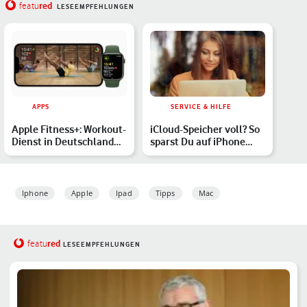
red
featu
LESEEMPFEHLUNGEN
APPS
SERVICE & HILFE
Apple Fitness+: Workout-
iCloud-Speicher voll? So
Dienst in Deutschland
sparst Du auf iPhone
gestartet – das mus…
oder iPad wertvolle…
Iphone
Apple
Ipad
Tipps
Mac
red
featu
LESEEMPFEHLUNGEN