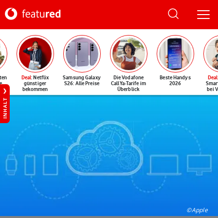
ten
Deal
: Netflix
Samsung Galaxy
Die Vodafone
Beste Handys
Deal
e
günstiger
S26: Alle Preise
CallYa-Tarife im
2026
Smar
bekommen
Überblick
bei 
INHALT
©Apple