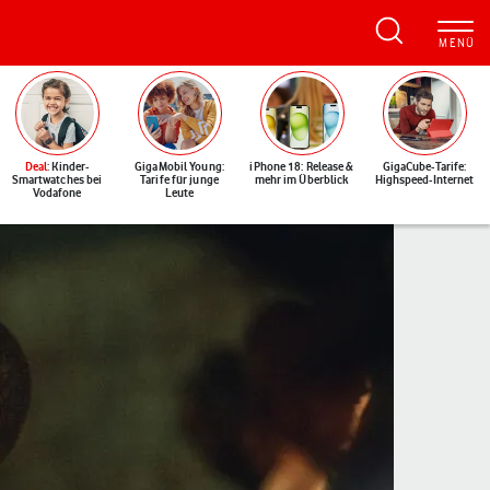
Deal
: Kinder-
GigaMobil Young:
iPhone 18: Release &
GigaCube-Tarife:
Smartwatches bei
Tarife für junge
mehr im Überblick
Highspeed-Internet
Vodafone
Leute