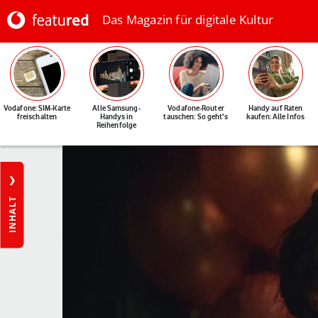
Das Magazin für digitale Kultur
Vodafone: SIM-Karte
Alle Samsung-
Vodafone-Router
Handy auf Raten
freischalten
Handys in
tauschen: So geht's
kaufen: Alle Infos
Reihenfolge
INHALT