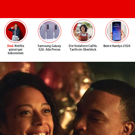
Deal
: Netflix
Samsung Galaxy
Die Vodafone CallYa-
Beste Handys 2026
günstiger
S26: Alle Preise
Tarife im Überblick
bekommen