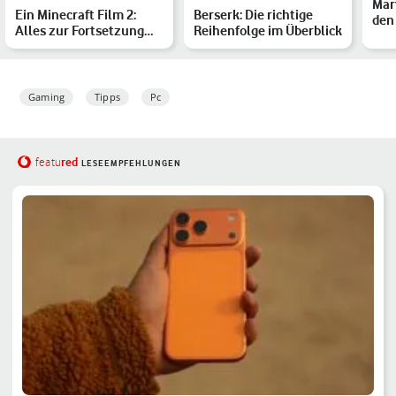
Marv
Ein Minecraft Film 2:
Berserk: Die richtige
den 
Alles zur Fortsetzung
Reihenfolge im Überblick
all
der Videospiel-Verfil…
Gaming
Tipps
Pc
red
featu
LESEEMPFEHLUNGEN