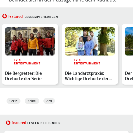
red
featu
LESEEMPFEHLUNGEN
TV &
TV &
ENTERTAINMENT
ENTERTAINMENT
Die Bergretter: Die
Die Landarztpraxis:
Der
Drehorte der Serie
Wichtige Drehorte der
Dre
Vorabendserie
Serie
Krimi
Ard
red
featu
LESEEMPFEHLUNGEN