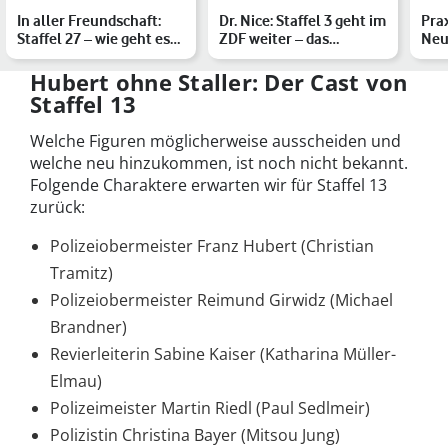
In aller Freundschaft:
Dr. Nice: Staffel 3 geht im
Prax
Staffel 27 – wie geht es
ZDF weiter – das
Neu
für Dr. Roland He…
erwartet Dich im Fin…
geh
Hubert ohne Staller: Der Cast von
Staffel 13
Welche Figuren möglicherweise ausscheiden und
welche neu hinzukommen, ist noch nicht bekannt.
Folgende Charaktere erwarten wir für Staffel 13
zurück:
Polizeiobermeister Franz Hubert (Christian
Tramitz)
Polizeiobermeister Reimund Girwidz (Michael
Brandner)
Revierleiterin Sabine Kaiser (Katharina Müller-
Elmau)
Polizeimeister Martin Riedl (Paul Sedlmeir)
Polizistin Christina Bayer (Mitsou Jung)