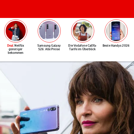
Deal
: Netflix
Samsung Galaxy
Die Vodafone CallYa-
Beste Handys 2026
günstiger
S26: Alle Preise
Tarife im Überblick
bekommen