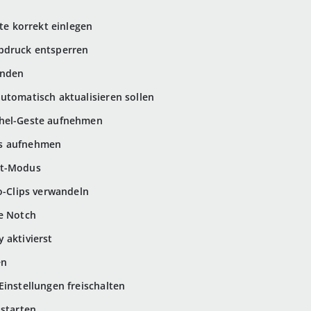
rte korrekt einlegen
bdruck entsperren
enden
utomatisch aktualisieren sollen
chel-Geste aufnehmen
os aufnehmen
ät-Modus
eo-Clips verwandeln
ze Notch
 aktivierst
en
Einstellungen freischalten
 starten