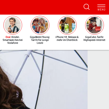
Deal
: Kinder-
GigaMobil Young:
iPhone 18: Release &
GigaCube-Tarife:
Smartwatches bei
Tarife für junge
mehr im Überblick
Highspeed-Internet
Vodafone
Leute