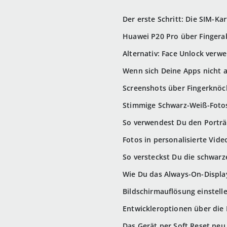
Der erste Schritt: Die SIM-Ka
Huawei P20 Pro über Fingera
Alternativ: Face Unlock verw
Wenn sich Deine Apps nicht a
Screenshots über Fingerknö
Stimmige Schwarz-Weiß-Fot
So verwendest Du den Portr
Fotos in personalisierte Vid
So versteckst Du die schwar
Wie Du das Always-On-Display
Bildschirmauflösung einstell
Entwickleroptionen über die 
Das Gerät per Soft Reset neu