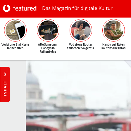
Das Magazin für digitale Kultur
Vodafone: SIM-Karte
Alle Samsung-
Vodafone-Router
Handy auf Raten
freischalten
Handys in
tauschen: So geht's
kaufen: Alle Infos
Reihenfolge
INHALT