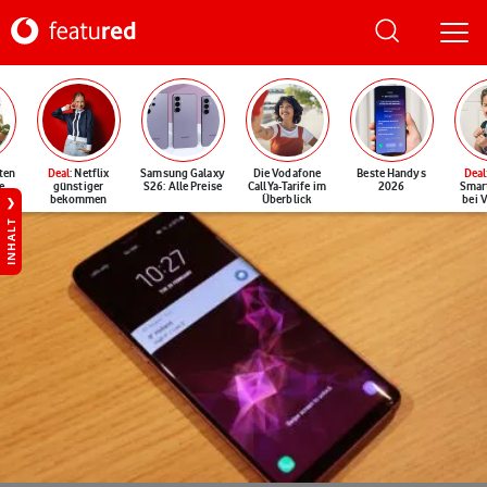
ten
Deal
: Netflix
Samsung Galaxy
Die Vodafone
Beste Handys
Deal
e
günstiger
S26: Alle Preise
CallYa-Tarife im
2026
Smar
bekommen
Überblick
bei 
INHALT