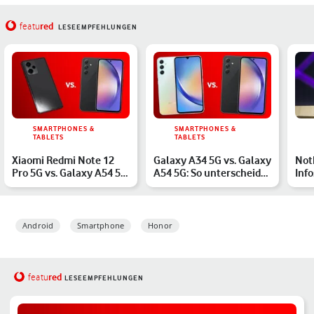
red
featu
LESEEMPFEHLUNGEN
SMARTPHONES &
SMARTPHONES &
TABLETS
TABLETS
Xiaomi Redmi Note 12
Galaxy A34 5G vs. Galaxy
Not
Pro 5G vs. Galaxy A54 5G
A54 5G: So unterscheidet
Info
im Vergleich
sich Samsungs M…
Android
Smartphone
Honor
red
featu
LESEEMPFEHLUNGEN