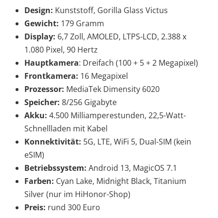
Design:
Kunststoff, Gorilla Glass Victus
Gewicht:
179 Gramm
Display:
6,7 Zoll, AMOLED, LTPS-LCD, 2.388 x
1.080 Pixel, 90 Hertz
Hauptkamera
: Dreifach (100 + 5 + 2 Megapixel)
Frontkamera:
16 Megapixel
Prozessor:
MediaTek Dimensity 6020
Speicher:
8/256 Gigabyte
Akku:
4.500 Milliamperestunden, 22,5-Watt-
Schnellladen mit Kabel
Konnektivität:
5G, LTE, WiFi 5, Dual-SIM (kein
eSIM)
Betriebssystem:
Android 13, MagicOS 7.1
Farben:
Cyan Lake, Midnight Black, Titanium
Silver (nur im HiHonor-Shop)
Preis:
rund 300 Euro