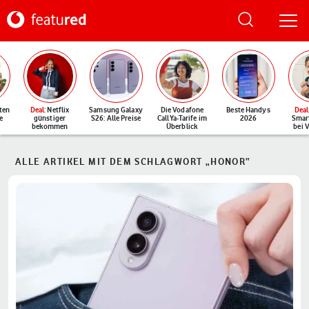
ten
Deal
: Netflix
Samsung Galaxy
Die Vodafone
Beste Handys
Deal
e
günstiger
S26: Alle Preise
CallYa-Tarife im
2026
Smar
bekommen
Überblick
bei 
ALLE ARTIKEL MIT DEM SCHLAGWORT „HONOR“