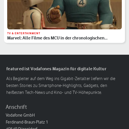
TV & ENTERTAINMENT
Marvel: Alle Filme des MCU in der chronologischen
Reihenfolge
featured ist Vodafones Magazin für digitale Kultur
Als Begleiter auf dem Weg ins Gigabit-Zeitalter liefern wir die
besten Stories zu Smartphone-Highlights, Gadgets, den
heißesten Tech-News und Kino- und TV-Höhepunkte.
Anschrift
Vodafone GmbH
Ferdinand-Braun-Platz 1