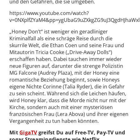
und den Gefahren, die sie umgeben.
https://www.youtube.com/watch?
v=0NXplfZYaM4&pp=ygUbaG9uZXkgZG9uJ3QgdHJhaWxlci
„Honey Don’t“ ist weniger ein geradliniger
Kriminalfall als eine schräge Reise durch die
skurrile Welt, die Ethan Coen und seine Frau und
Mitautorin Tricia Cooke („Drive-Away Dolls“)
erschaffen haben. Dabei tauchen immer wieder
neue Figuren auf, darunter die strenge Polizistin
MG Falcone (Audrey Plaza), mit der Honey eine
romantische Beziehung beginnt, sowie Honeys
eigene Nichte Corinne (Talia Ryder), die in Gefahr
zu sein scheint. Während sich die Leichen häufen,
wird Honey klar, dass die Morde nicht nur mit der
Kirche, sondern auch mit einer mysteriösen
französischen Frau (Lera Abova) und ihrer eigenen
Vergangenheit zu tun haben könnten.
Mit
GigaTV
greifst Du auf Free-TV, Pay-TV und
sogar Streamingdienste wie Netflix